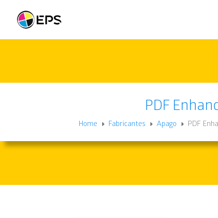
PDF Enhan
Home
Fabricantes
Apago
PDF Enha
E
E
E