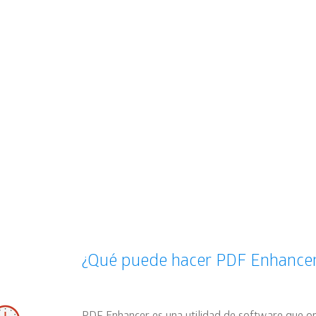
Requerimientos
Aquí podrás encontrar toda la
información relativa a la compatilidad
con tu sistema operativo y hardware
¿Qué puede hacer PDF Enhance