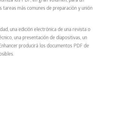
timiza los PDF, en gran volumen, para un
as tareas más comunes de preparación y unión
dad, una edición electrónica de una revista o
cnico, una presentación de diapositivas, un
 Enhancer producirá los documentos PDF de
sibles.