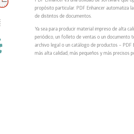
PDF Enhancer es una utilidad de software que op
propósito particular. PDF Enhancer automatiza l
de distintos de documentos.
Ya sea para producir material impreso de alta cali
periódico, un folleto de ventas o un documento té
archivo legal o un catálogo de productos – PDF
más alta calidad, más pequeños y más precisos po
Todo lo que necesitas