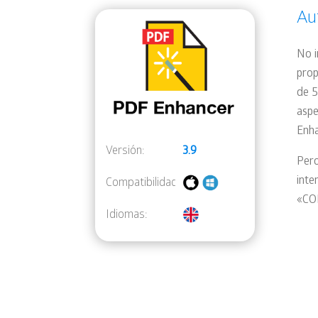
Au
No i
prop
de 5
aspe
Enha
Versión:
3.9
Pero
inte
Compatibilidad:
«CO
Idiomas: