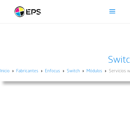
Swit
Inicio
Fabricantes
Enfocus
Switch
Módulos
Servicios 
E
E
E
E
E