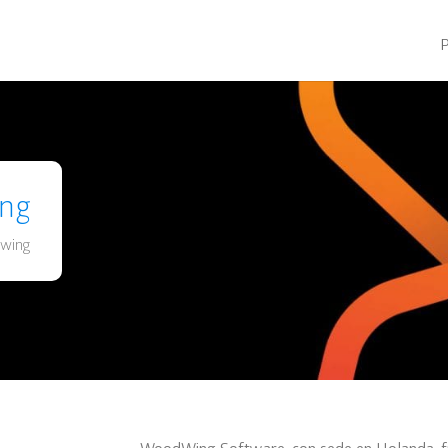
ng
wing