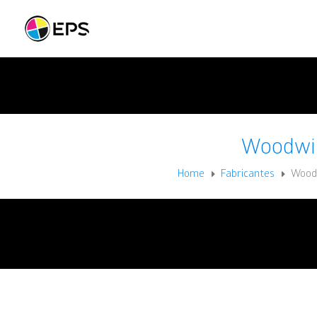
Woodwi
Home
Fabricantes
Wood
E
E