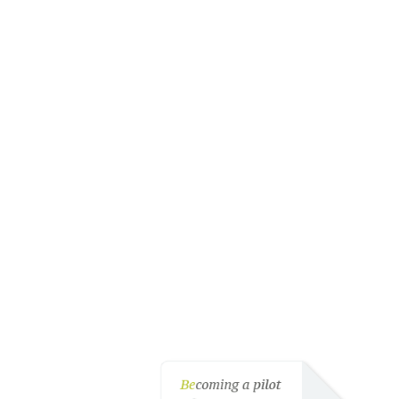
Novedades
Comprueba todas las novedades del
producto en su versión más reciente.