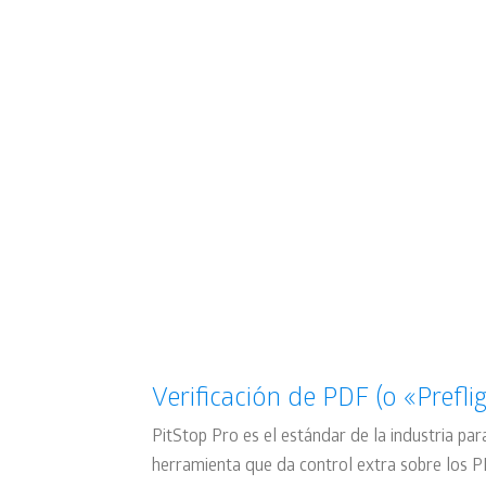
Requerimientos
Aquí podrás encontrar toda la
información relativa a la compatilidad
con tu sistema operativo y hardware
Verificación de PDF (o «Prefli
PitStop Pro es el estándar de la industria para
herramienta que da control extra sobre los PD