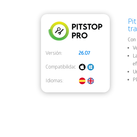
Pi
tr
Con 
Ve
Versión:
26.07
L
ef
Compatibilidad:
U
P
Idiomas: