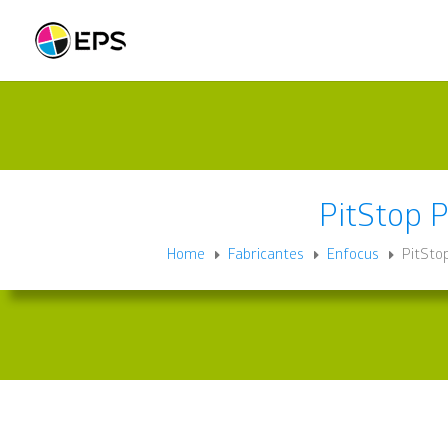
PitStop 
Home
Fabricantes
Enfocus
PitSto
E
E
E