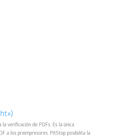
[+] info
Accede a más información, hojas de
producto o videos del producto para
ampliar tu conocimiento del mismo
ght»)
 la verificación de PDFs. Es la única
F a los preimpresores. PitStop posibilita la