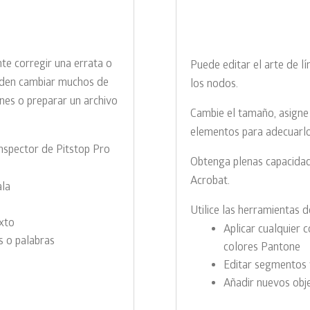
te corregir una errata o
Puede editar el arte de lí
ueden cambiar muchos de
los nodos.
ones o preparar un archivo
Cambie el tamaño, asigne
elementos para adecuarlo
inspector de Pitstop Pro
Obtenga plenas capacidade
Acrobat.
ala
Utilice las herramientas d
exto
Aplicar cualquier 
s o palabras
colores Pantone
Editar segmentos 
Añadir nuevos obj