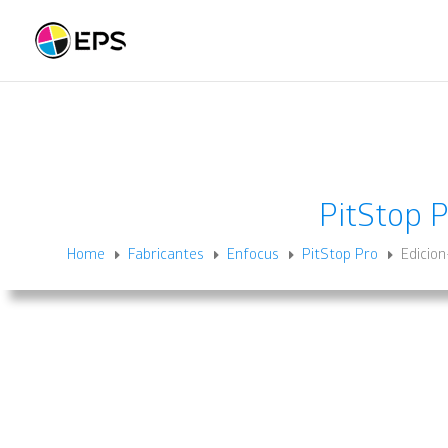
PitStop 
Home
Fabricantes
Enfocus
PitStop Pro
Edicio
E
E
E
E