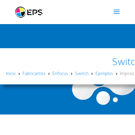
Swit
Inicio
Fabricantes
Enfocus
Switch
Ejemplos
Imposic
E
E
E
E
E