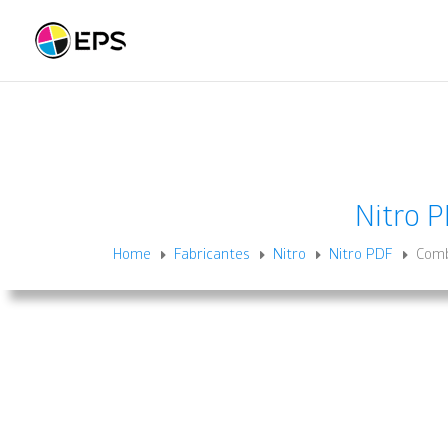
Nitro 
Home
Fabricantes
Nitro
Nitro PDF
Comb
E
E
E
E