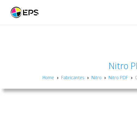
Nitro 
Home
Fabricantes
Nitro
Nitro PDF
E
E
E
E