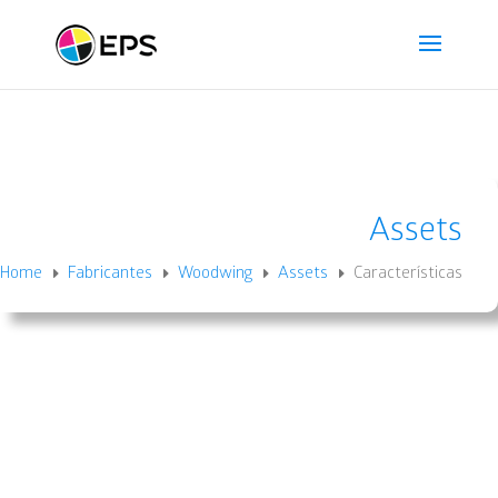
Assets
Home
Fabricantes
Woodwing
Assets
Características
E
E
E
E
Acelera tu proceso de creación